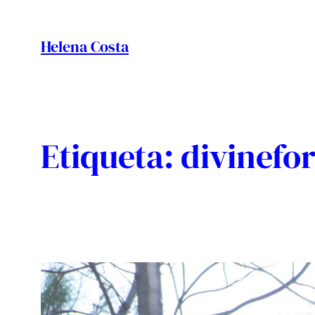
Vés
al
Helena Costa
contingut
Etiqueta:
divinefor