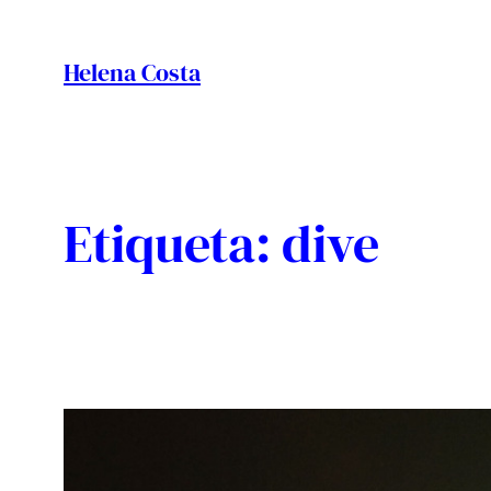
Vés
al
Helena Costa
contingut
Etiqueta:
dive