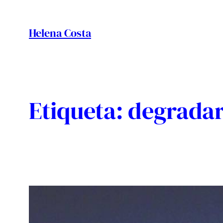
Vés
al
Helena Costa
contingut
Etiqueta:
degrada