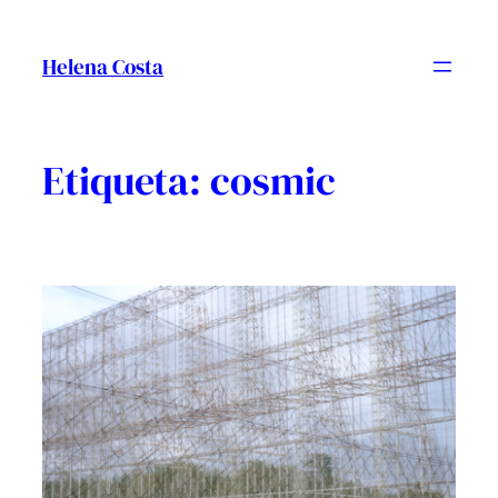
Vés
al
Helena Costa
contingut
Etiqueta:
cosmic