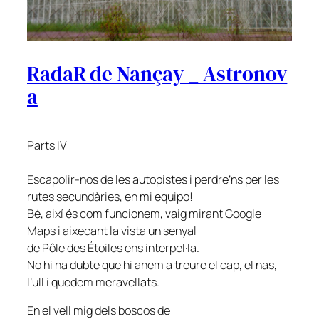
RadaR de Nançay _ Astronov
a
Parts IV
Escapolir-nos de les autopistes i perdre’ns per les
rutes secundàries, en mi equipo!
Bé, així és com funcionem, vaig mirant Google
Maps i aixecant la vista un senyal
de Pôle des Étoiles ens interpel·la.
No hi ha dubte que hi anem a treure el cap, el nas,
l’ull i quedem meravellats.
En el vell mig dels boscos de