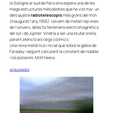
la Sologne al sud de París ens espera una de les
mega estructures més bèsties que he vist mai: un
dels quatre
radiotelescopis
més grans del món
(inaugurat l’any 1956). L’eixam de metall rep ones
de l’univers, detecta fenòmens electromagnètics
del sol i de Júpiter. Vindria a ser una brutal orella,
parant atenció als raigs còsmics.
Una reixa metàl·lica i no sé què sobre la gàbia de
Faraday i seguint calculant la constant de Hubble
i los púlsares. Molt heavy.
wiquipedia