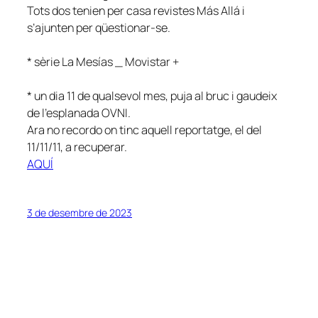
Tots dos tenien per casa revistes Más Allá i
s’ajunten per qüestionar-se.
* sèrie La Mesías _ Movistar +
* un dia 11 de qualsevol mes, puja al bruc i gaudeix
de l’esplanada OVNI.
Ara no recordo on tinc aquell reportatge, el del
11/11/11, a recuperar.
AQUÍ
3 de desembre de 2023