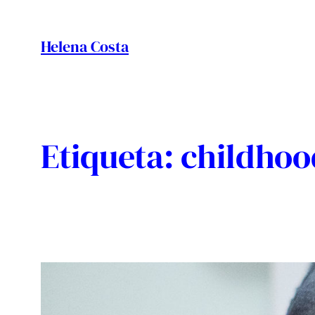
Vés
al
Helena Costa
contingut
Etiqueta:
childhoo