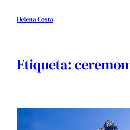
Vés
al
Helena Costa
contingut
Etiqueta:
ceremon