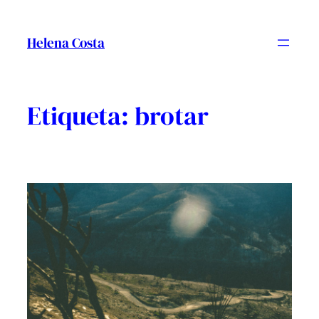
Vés
al
Helena Costa
contingut
Etiqueta:
brotar