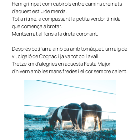
Hem grimpat com cabirols entre camins cremats
d’aquest estiu de merda.
Tot a ritme, a compassant la petita verdor tímida
que comença a brotar.
Montserrat al fons a la dreta coronant.
Després botifarra amb pa amb tomàquet, un raig de
vi, cigaló de Cognac i ja va tot coll avall.
Tretze km d’alegries en aquesta Festa Major
d’hivern amb les mans fredes i el cor sempre calent.