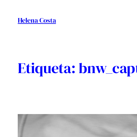
Vés
al
Helena Costa
contingut
Etiqueta:
bnw_cap