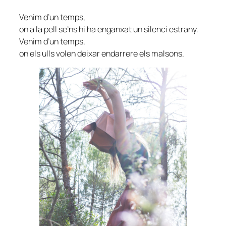
Venim d’un temps,
on a la pell se’ns hi ha enganxat un silenci estrany.
Venim d’un temps,
on els ulls volen deixar endarrere els malsons.