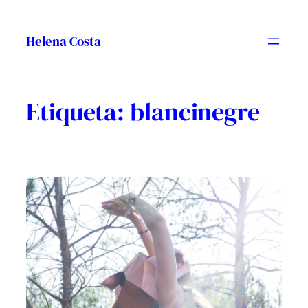
Vés
al
Helena Costa
contingut
Etiqueta:
blancinegre