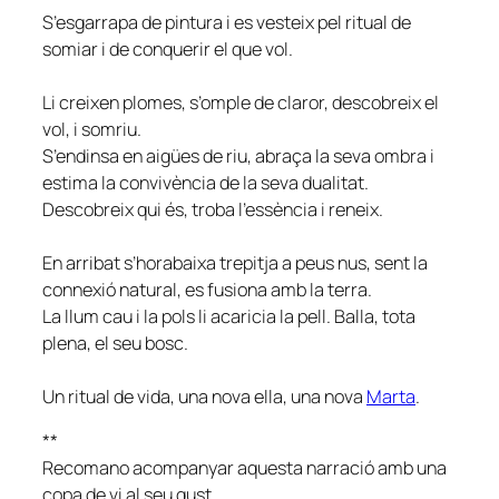
S’esgarrapa de pintura i es vesteix pel ritual de
somiar i de conquerir el que vol.
Li creixen plomes, s’omple de claror, descobreix el
vol, i somriu.
S’endinsa en aigües de riu, abraça la seva ombra i
estima la convivència de la seva dualitat.
Descobreix qui és, troba l’essència i reneix.
En arribat s’horabaixa trepitja a peus nus, sent la
connexió natural, es fusiona amb la terra.
La llum cau i la pols li acaricia la pell. Balla, tota
plena, el seu bosc.
Un ritual de vida, una nova ella, una nova
Marta
.
**
Recomano acompanyar aquesta narració amb una
copa de vi al seu gust,