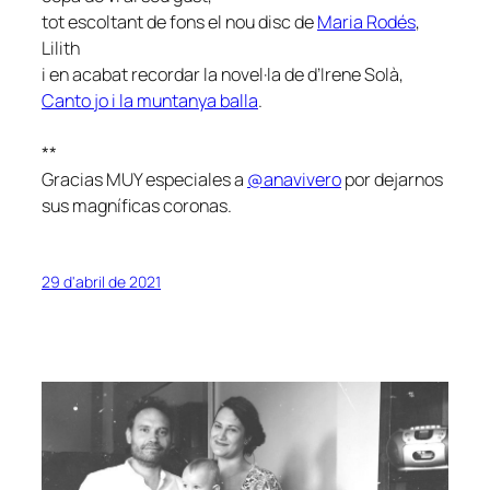
tot escoltant de fons el nou disc de
Maria Rodés
,
Lilith
i en acabat recordar la novel·la de d’Irene Solà,
Canto jo i la muntanya balla
.
**
Gracias MUY especiales a
@anavivero
por dejarnos
sus magníficas coronas.
29 d'abril de 2021