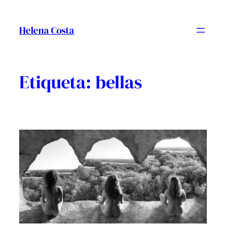
Vés
al
Helena Costa
contingut
Etiqueta:
bellas