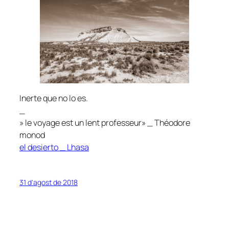
Inerte que no lo es.
_
» le voyage est un lent professeur» _ Théodore
monod
el desierto _ Lhasa
31 d'agost de 2018