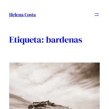
Vés
al
Helena Costa
contingut
Etiqueta:
bardenas