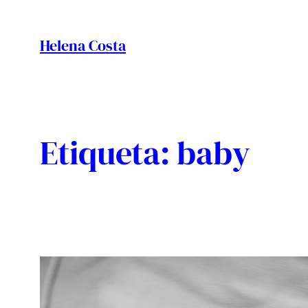
Vés
al
Helena Costa
contingut
Etiqueta:
baby