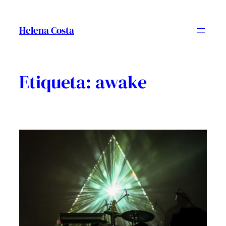
Vés
al
Helena Costa
contingut
Etiqueta:
awake