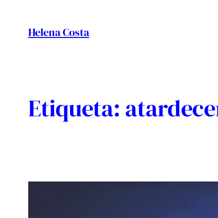
Vés
al
Helena Costa
contingut
Etiqueta:
atardece