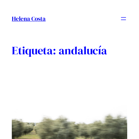
Vés
al
Helena Costa
contingut
Etiqueta:
andalucía