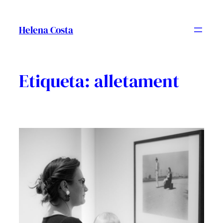
Vés
al
Helena Costa
contingut
Etiqueta:
alletament