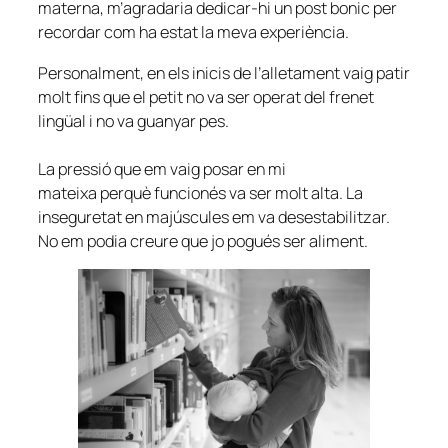
materna, m’agradaria dedicar-hi un post bonic per
recordar com ha estat la meva experiència.
Personalment, en els inicis de l’alletament vaig patir
molt fins que el petit no va ser operat del frenet
lingüal i no va guanyar pes.
La pressió que em vaig posar en mi
mateixa perquè funcionés va ser molt alta. La
inseguretat en majúscules em va desestabilitzar.
No em podia creure que jo pogués ser aliment.