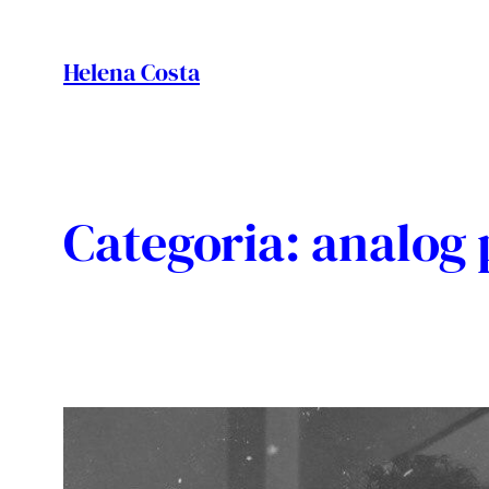
Vés
al
Helena Costa
contingut
Categoria:
analog 